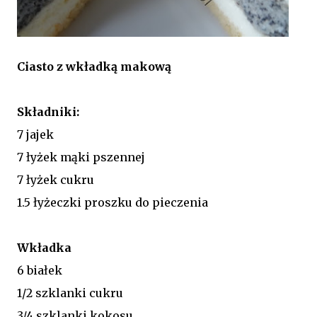
Ciasto z wkładką makową
Składniki:
7 jajek
7 łyżek mąki pszennej
7 łyżek cukru
1.5 łyżeczki proszku do pieczenia
Wkładka
6 białek
1/2 szklanki cukru
3/4 szklanki kokosu