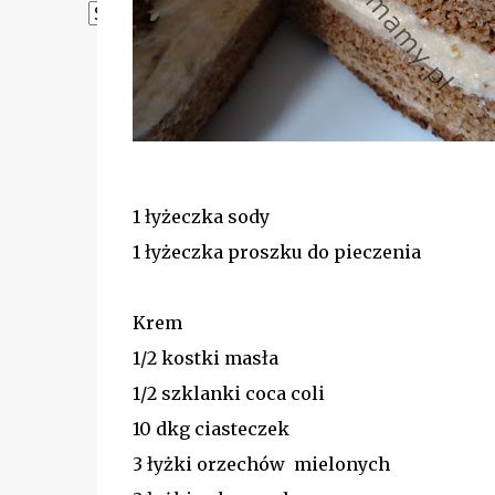
Powered by
Translate
1 łyżeczka sody
1 łyżeczka proszku do pieczenia
Krem
1/2 kostki masła
1/2 szklanki coca coli
10 dkg ciasteczek
3 łyżki orzechów mielonych