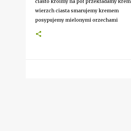
ciasto kroimy na pół przekładamy kre
wierzch ciasta smarujemy kremem
posypujemy mielonymi orzechami