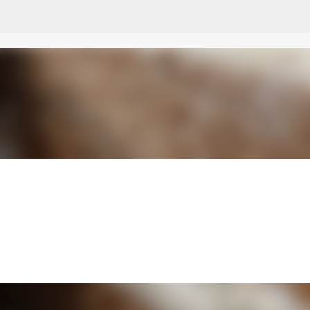
Przejdź do głównej zawartości