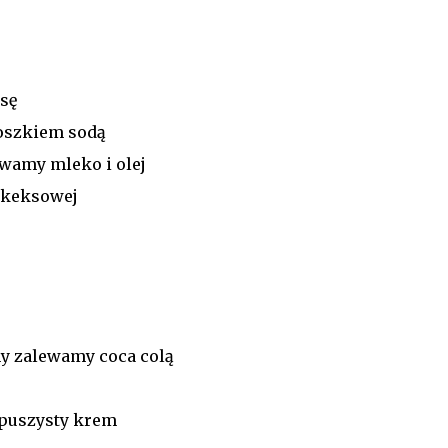
sę
oszkiem sodą
wamy mleko i olej
 keksowej
hy zalewamy coca colą
 puszysty krem