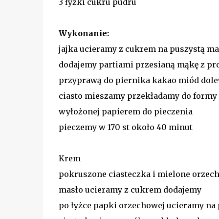
3 łyżki cukru pudru
Wykonanie:
jajka ucieramy z cukrem na puszystą ma
dodajemy partiami przesianą mąkę z pr
przyprawą do piernika kakao miód dole
ciasto mieszamy przekładamy do formy
wyłożonej papierem do pieczenia
pieczemy w 170 st około 40 minut
Krem
pokruszone ciasteczka i mielone orzec
masło ucieramy z cukrem dodajemy
po łyżce papki orzechowej ucieramy na