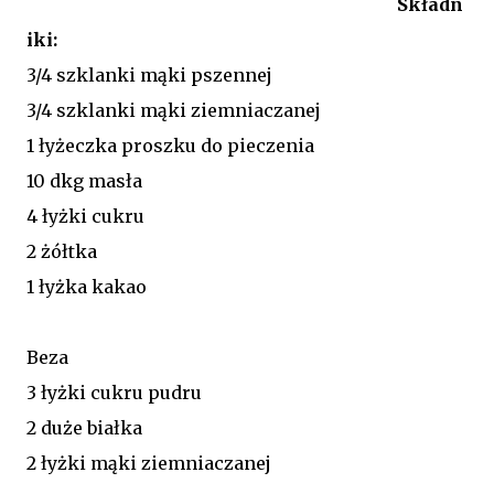
Składn
iki:
3/4 szklanki mąki pszennej
3/4 szklanki mąki ziemniaczanej
1 łyżeczka proszku do pieczenia
10 dkg masła
4 łyżki cukru
2 żółtka
1 łyżka kakao
Beza
3 łyżki cukru pudru
2 duże białka
2 łyżki mąki ziemniaczanej