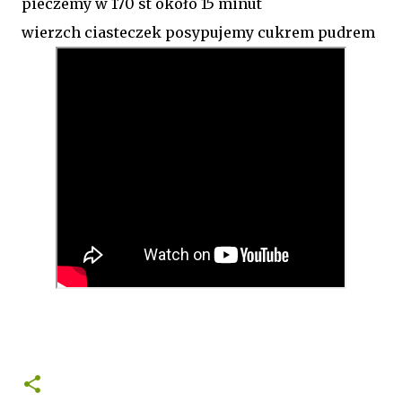
pieczemy w 170 st około 15 minut
wierzch ciasteczek posypujemy cukrem pudrem