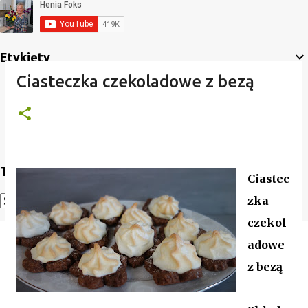
Etykiety
Ciasteczka czekoladowe z bezą
Translate
Ciastec
zka
Powered by
Translate
czekol
adowe
z bezą