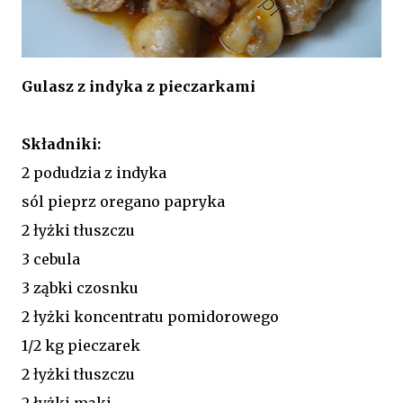
Gulasz z indyka z pieczarkami
Składniki:
2 podudzia z indyka
sól pieprz oregano papryka
2 łyżki tłuszczu
3 cebula
3 ząbki czosnku
2 łyżki koncentratu pomidorowego
1/2 kg pieczarek
2 łyżki tłuszczu
2 łyżki mąki