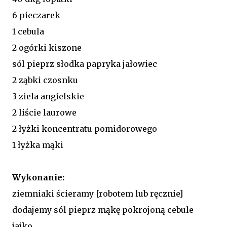
6 pieczarek
1 cebula
2 ogórki kiszone
sól pieprz słodka papryka jałowiec
2 ząbki czosnku
3 ziela angielskie
2 liście laurowe
2 łyżki koncentratu pomidorowego
1 łyżka mąki
Wykonanie:
ziemniaki ścieramy [robotem lub ręcznie]
dodajemy sól pieprz mąkę pokrojoną cebule
jajko