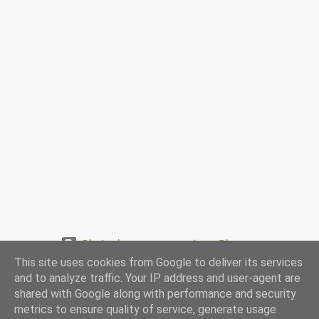
Obsługiwane przez usługę Blogger
This site uses cookies from Google to deliver its services
www.przepismamy.pl
and to analyze traffic. Your IP address and user-agent are
shared with Google along with performance and security
metrics to ensure quality of service, generate usage