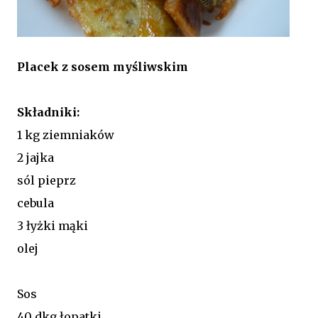
Placek z sosem myśliwskim
Składniki:
1 kg ziemniaków
2 jajka
sól pieprz
cebula
3 łyżki mąki
olej
Sos
40 dkg łopatki