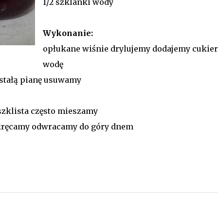
1/2 szklanki wody
Wykonanie:
opłukane wiśnie drylujemy dodajemy cukier
wodę
stałą pianę usuwamy
szklista często mieszamy
akręcamy odwracamy do góry dnem