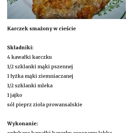
Karczek smażony w cieście
Składniki:
4 kawałki karczku
1/2 szklanki mąki pszennej
1 łyżka mąki ziemniaczanej
1/2 szklanki mleka
1 jajko
sól pieprz zioła prowansalskie
Wykonanie:
opłukane kawałki karczku osuszamy lekko