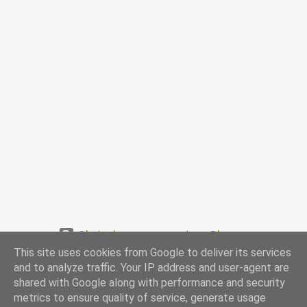
Obsługiwane przez usługę Blogger
This site uses cookies from Google to deliver its services
www.przepismamy.pl
and to analyze traffic. Your IP address and user-agent are
shared with Google along with performance and security
metrics to ensure quality of service, generate usage