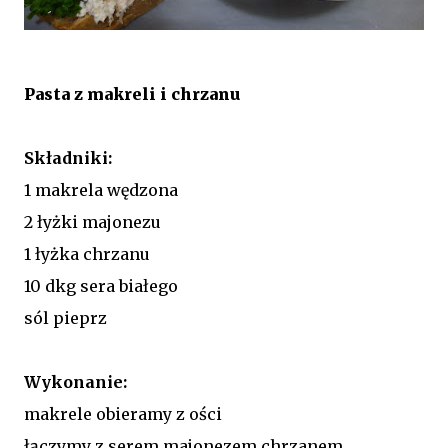
Pasta z makreli i chrzanu
Składniki:
1 makrela wędzona
2 łyżki majonezu
1 łyżka chrzanu
10 dkg sera białego
sól pieprz
Wykonanie:
makrele obieramy z ości
łączymy z serem majonezem chrzanem