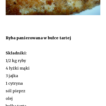
Ryba panierowana w bułce tartej
Składniki:
1/2 kg ryby
4 łyżki mąki
3 jajka
1 cytryna
sól pieprz
olej