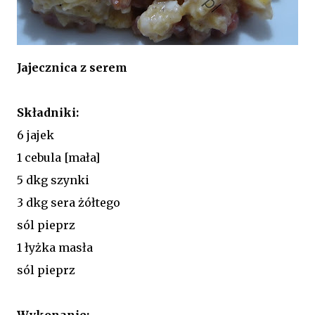
Jajecznica z serem
Składniki:
6 jajek
1 cebula [mała]
5 dkg szynki
3 dkg sera żółtego
sól pieprz
1 łyżka masła
sól pieprz
Wykonanie: