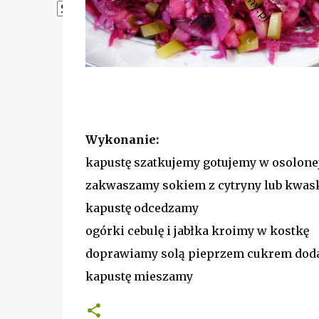
Powered by
Translate
Wykonanie:
kapustę szatkujemy gotujemy w osolone
zakwaszamy sokiem z cytryny lub kwa
kapustę odcedzamy
ogórki cebulę i jabłka kroimy w kostkę
doprawiamy solą pieprzem cukrem dod
kapustę mieszamy