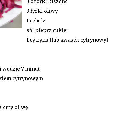
3 ogórki kiszone
3 łyżki oliwy
1 cebula
sól pieprz cukier
1 cytryna [lub kwasek cytrynowy]
j wodzie 7 minut
skiem cytrynowym
ajemy oliwę