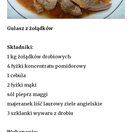
Gulasz z żołądków
Składniki:
1 kg żołądków drobiowych
4 łyżki koncentratu pomidorowy
1 cebula
2 łyżki mąki
sól pieprz maggi
majeranek liść laurowy ziele angielskie
3 szklanki wywaru z drobiu
Wykonanie: