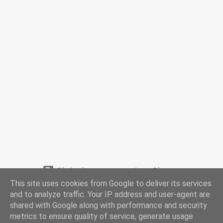
Obsługiwane przez usługę Blogger
This site uses cookies from Google to deliver its services
www.przepismamy.pl
and to analyze traffic. Your IP address and user-agent are
shared with Google along with performance and security
metrics to ensure quality of service, generate usage