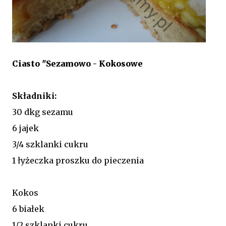
Ciasto "Sezamowo - Kokosowe
Składniki:
30 dkg sezamu
6 jajek
3/4 szklanki cukru
1 łyżeczka proszku do pieczenia
Kokos
6 białek
1/2 szklanki cukru