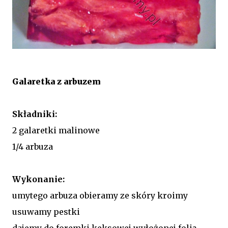
Galaretka z arbuzem
Składniki:
2 galaretki malinowe
1/4 arbuza
Wykonanie:
umytego arbuza obieramy ze skóry kroimy
usuwamy pestki
dajemy do foremki keksowej wyłożonej folią