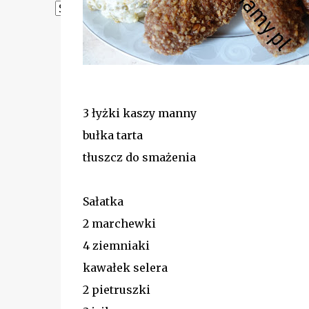
Powered by
Translate
3 łyżki kaszy manny
bułka tarta
tłuszcz do smażenia
Sałatka
2 marchewki
4 ziemniaki
kawałek selera
2 pietruszki