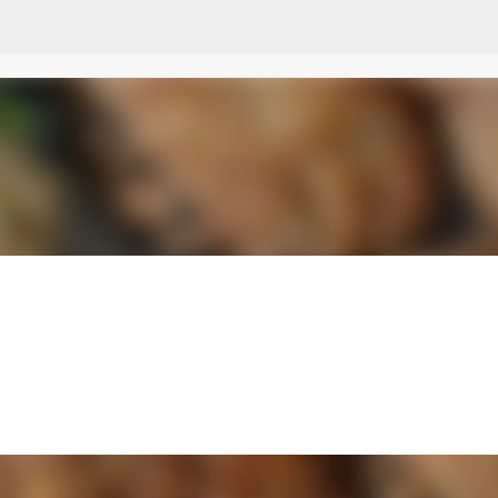
Przejdź do głównej zawartości