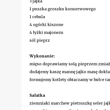
3 jajka
1 puszka groszku konserwowego
1 cebula
4 ogórki kiszone
4 łyżki majonezu
sól pieprz
Wykonanie:
mięso doprawiamy solą pieprzem zmi
dodajemy kaszę mannę jajko masę dokł
formujemy kotlety obtaczamy w bułce ta
Sałatka
ziemniaki marchew pietruszkę seler jaj