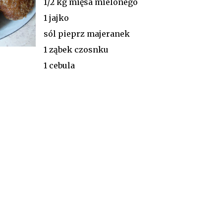
1/2 kg mięsa mielonego
1 jajko
sól pieprz majeranek
1 ząbek czosnku
1 cebula