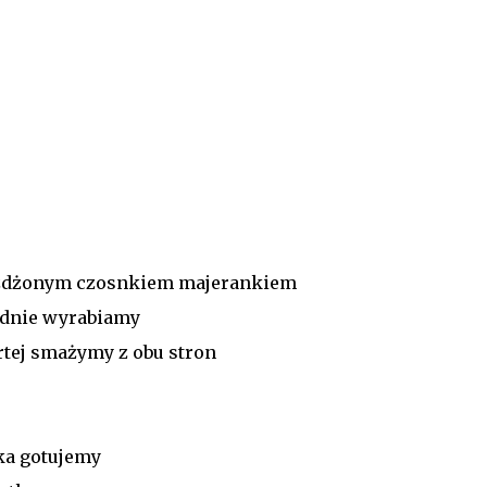
ażdżonym czosnkiem majerankiem
adnie wyrabiamy
rtej smażymy z obu stron
ka gotujemy