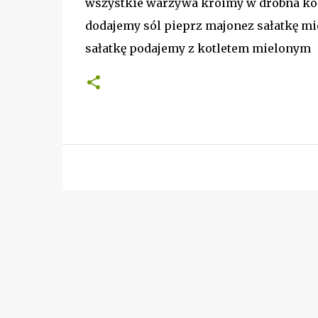
wszystkie warzywa kroimy w drobna ko
dodajemy sól pieprz majonez sałatkę m
sałatkę podajemy z kotletem mielonym