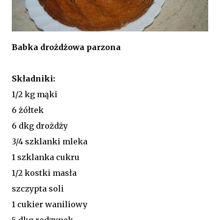
Babka drożdżowa parzona
Składniki:
1/2 kg mąki
6 żółtek
6 dkg drożdży
3/4 szklanki mleka
1 szklanka cukru
1/2 kostki masła
szczypta soli
1 cukier waniliowy
5 dkg rodzynek