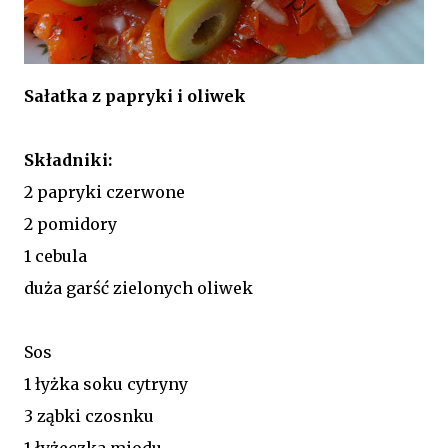
Sałatka z papryki i oliwek
Składniki:
2 papryki czerwone
2 pomidory
1 cebula
duża garść zielonych oliwek
Sos
1 łyżka soku cytryny
3 ząbki czosnku
1 łyżeczka miodu