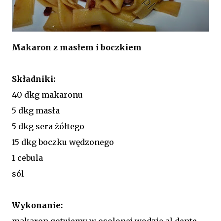
Makaron z masłem i boczkiem
Składniki:
40 dkg makaronu
5 dkg masła
5 dkg sera żółtego
15 dkg boczku wędzonego
1 cebula
sól
Wykonanie:
makaron gotujemy w osolonej wodzie al dente