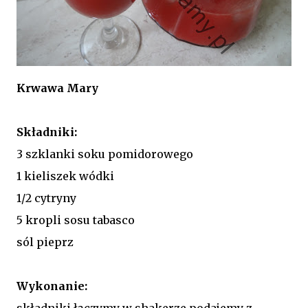
Krwawa Mary
Składniki:
3 szklanki soku pomidorowego
1 kieliszek wódki
1/2 cytryny
5 kropli sosu tabasco
sól pieprz
Wykonanie:
składniki łączymy w shakerze podajemy z