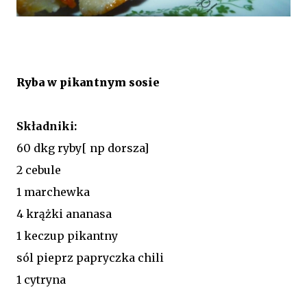
Ryba w pikantnym sosie
Składniki:
60 dkg ryby[ np dorsza]
2 cebule
1 marchewka
4 krążki ananasa
1 keczup pikantny
sól pieprz papryczka chili
1 cytryna