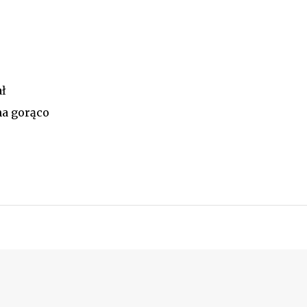
ł
na gorąco