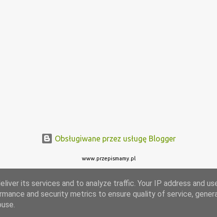
Obsługiwane przez usługę Blogger
www.przepismamy.pl
liver its services and to analyze traffic. Your IP address and us
rmance and security metrics to ensure quality of service, gene
buse.