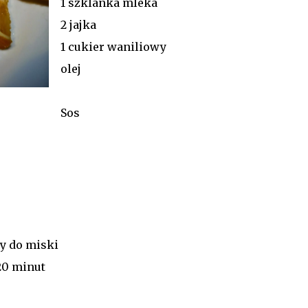
1 szklanka mleka
2 jajka
1 cukier waniliowy
olej
Sos
my do miski
20 minut