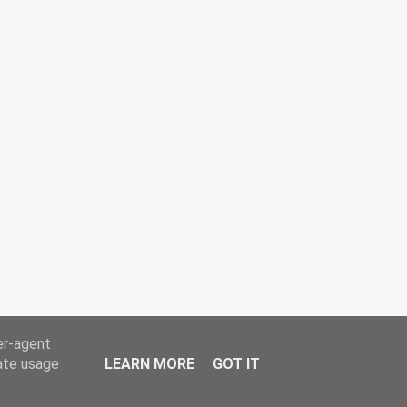
er-agent
rate usage
LEARN MORE
GOT IT