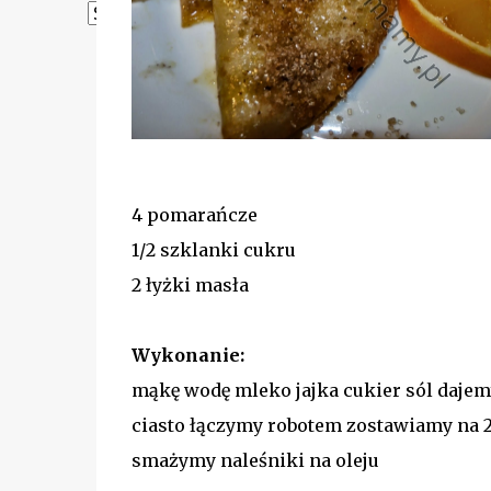
Powered by
Translate
4 pomarańcze
1/2 szklanki cukru
2 łyżki masła
Wykonanie:
mąkę wodę mleko jajka cukier sól daje
ciasto łączymy robotem zostawiamy na 
smażymy naleśniki na oleju