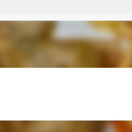
Przejdź do głównej zawartości