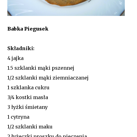
Babka Piegusek
Składniki:
4 jajka
1.5 szklanki mąki pszennej
1/2 szklanki mąki ziemniaczanej
1 szklanka cukru
3/4 kostki masła
3 łyżki śmietany
1 cytryna
1/2 szklanki maku
2 łyżeczki proszku do pieczenia