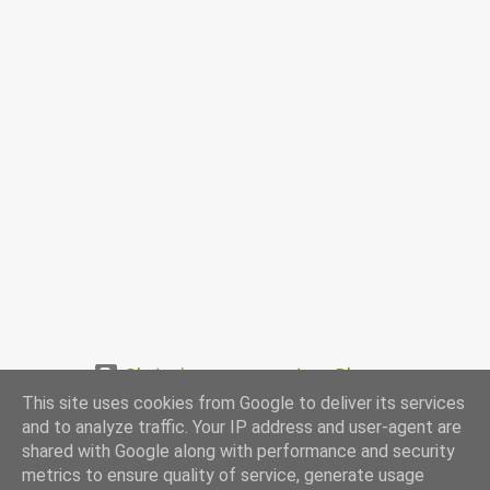
Obsługiwane przez usługę Blogger
This site uses cookies from Google to deliver its services
www.przepismamy.pl
and to analyze traffic. Your IP address and user-agent are
shared with Google along with performance and security
metrics to ensure quality of service, generate usage