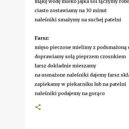
mąkę wodę mleko jajka sól łączymy rob
ciasto zostawiamy na 30 minut
naleśniki smażymy na suchej patelni
Farsz:
mięso pieczone mielimy z podsmażoną 
doprawiamy solą pieprzem czosnkiem
farsz dokładnie mieszamy
na usmażone naleśniki dajemy farsz s
zapiekamy w piekarniku lub na patelni
naleśniki podajemy na gorąco