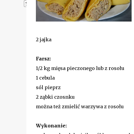
Powered by
Translate
2 jajka
Farsz:
1/2 kg mięsa pieczonego lub z rosołu
1 cebula
sól pieprz
2 ząbki czosnku
można też zmielić warzywa z rosołu
Wykonanie: