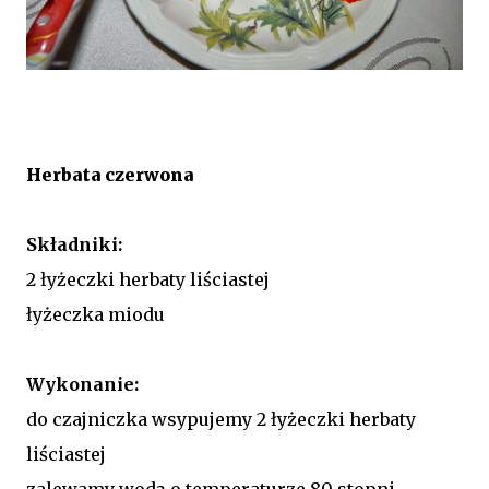
Herbata czerwona
Składniki:
2 łyżeczki herbaty liściastej
łyżeczka miodu
Wykonanie:
do czajniczka wsypujemy 2 łyżeczki herbaty
liściastej
zalewamy wodą o temperaturze 80 stopni