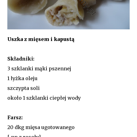
Uszka z mięsem i kapustą
Składniki:
3 szklanki mąki pszennej
1 łyżka oleju
szczypta soli
około 1 szklanki ciepłej wody
Farsz:
20 dkg mięsa ugotowanego
[ np z rosołu]