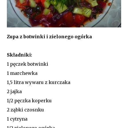
Zupa z botwinki i zielonego ogórka
Składniki:
1 pęczek botwinki
1 marchewka
1,5 litra wywaru z kurczaka
2 jajka
1/2 pęczka koperku
2 ząbki czosnku
1 cytryna
1/2 zielonego ogórka