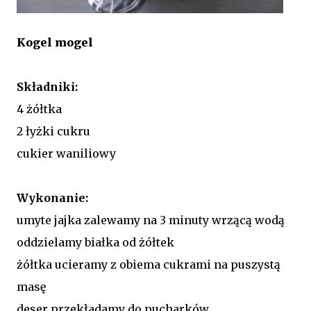
Kogel mogel
Składniki:
4 żółtka
2 łyżki cukru
cukier waniliowy
Wykonanie:
umyte jajka zalewamy na 3 minuty wrzącą wodą
oddzielamy białka od żółtek
żółtka ucieramy z obiema cukrami na puszystą
masę
deser przekładamy do pucharków