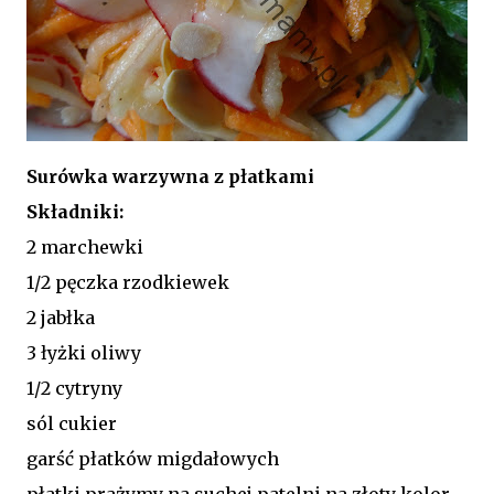
Surówka warzywna z płatkami
Składniki:
2 marchewki
1/2 pęczka rzodkiewek
2 jabłka
3 łyżki oliwy
1/2 cytryny
sól cukier
garść płatków migdałowych
płatki prażymy na suchej patelni na złoty kolor