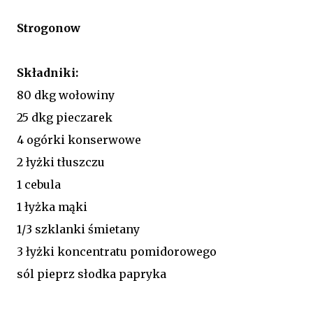
Strogonow
Składniki:
80 dkg wołowiny
25 dkg pieczarek
4 ogórki konserwowe
2 łyżki tłuszczu
1 cebula
1 łyżka mąki
1/3 szklanki śmietany
3 łyżki koncentratu pomidorowego
sól pieprz słodka papryka