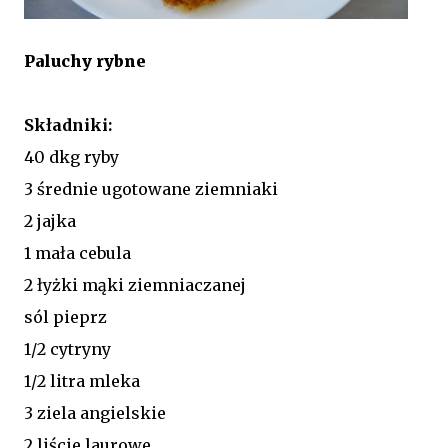
Paluchy rybne
Składniki:
40 dkg ryby
3 średnie ugotowane ziemniaki
2 jajka
1 mała cebula
2 łyżki mąki ziemniaczanej
sól pieprz
1/2 cytryny
1/2 litra mleka
3 ziela angielskie
2 liście laurowe