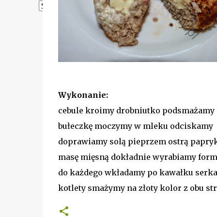
Powered by
Translate
Wykonanie:
cebule kroimy drobniutko podsmażamy
bułeczkę moczymy w mleku odciskamy
doprawiamy solą pieprzem ostrą papryk
masę mięsną dokładnie wyrabiamy form
do każdego wkładamy po kawałku serka
kotlety smażymy na złoty kolor z obu st