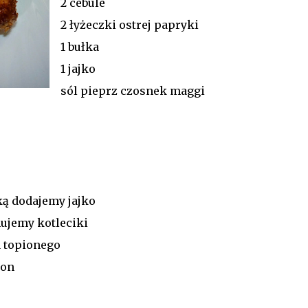
2 cebule
2 łyżeczki ostrej papryki
1 bułka
1 jajko
sól pieprz czosnek maggi
ą dodajemy jajko
ujemy kotleciki
 topionego
ron