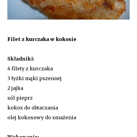
Filet z kurczaka w kokosie
Składniki:
4 filety z kurczaka
3 łyżki mąki pszennej
2 jajka
sól pieprz
kokos do obtaczania
olej kokosowy do smażenia
Wykonanie: